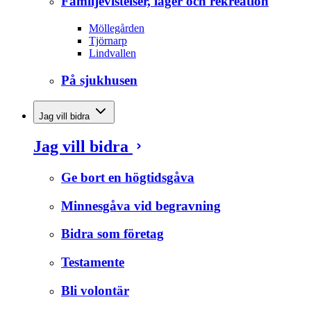
Familjevistelser, läger och rekreation
Möllegården
Tjörnarp
Lindvallen
På sjukhusen
Jag vill bidra
Jag vill bidra
Ge bort en högtidsgåva
Minnesgåva vid begravning
Bidra som företag
Testamente
Bli volontär