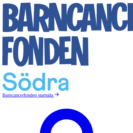
Barncancerfonden
startsida