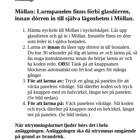
Möllan: Larmpanelen finns förbi glasdörren,
innan dörren in till själva lägenheten i Möllan.
Hämta nyckeln till Möllan i nyckelskåpet. Lås upp
glasdörren och gå in i Möllan. Innanför finns en dörr
som leder in i själva bostaden.
Larma av
innan
du låser upp dörren in till bostaden.
Du har 30 sekunder på dig att larma av och larma på, så
läs noga instruktionerna innan du börjar larma av och
ha koden redo.
OBS!
Tänk på att knappsatsen
blockeras automatiskt om fel kod anges för många
gånger.
För att larma av:
Tryck en gång på panelen för att
väcka panelens viloläge. Slå därefter koden och tryck
på knappen med en halvcirkel, längst ner på panelen.
(Se bild nedan).
För att larma på:
Väck panelens viloläge. Slå koden
och tryck därefter på knappen med en helcirkel, längst
ner på panelen. (Se bild nedan.)
När utrymningslarmet ljuder hörs det i hela
anläggningen. Anläggningen ska då utrymmas omgående
på grund av brandrisk.