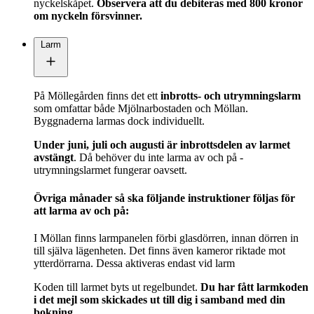
nyckelskåpet.
Observera att du debiteras med 800 kronor
om nyckeln försvinner.
Larm
På Möllegården finns det ett
inbrotts- och utrymningslarm
som omfattar både Mjölnarbostaden och Möllan.
Byggnaderna larmas dock individuellt.
Under juni, juli och augusti är inbrottsdelen av larmet
avstängt
. Då behöver du inte larma av och på -
utrymningslarmet fungerar oavsett.
Övriga månader så ska följande instruktioner följas för
att larma av och på:
I Möllan finns larmpanelen förbi glasdörren, innan dörren in
till själva lägenheten. Det finns även kameror riktade mot
ytterdörrarna. Dessa aktiveras endast vid larm
Koden till larmet byts ut regelbundet.
Du har fått larmkoden
i det mejl som skickades ut till dig i samband med din
bokning.