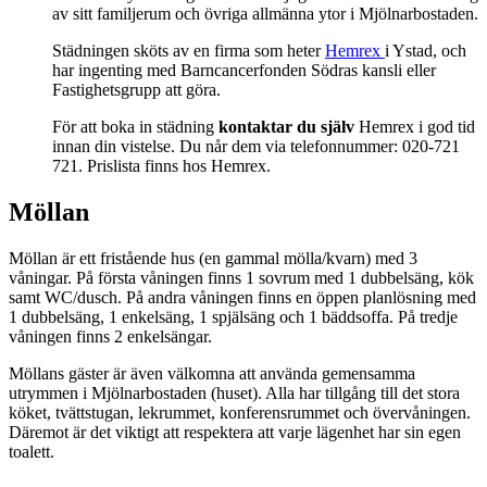
av sitt familjerum och övriga allmänna ytor i Mjölnarbostaden.
Städningen sköts av en firma som heter
Hemrex
i Ystad, och
har ingenting med Barncancerfonden Södras kansli eller
Fastighetsgrupp att göra.
För att boka in städning
kontaktar du själv
Hemrex i god tid
innan din vistelse. Du når dem via telefonnummer: 020-721
721. Prislista finns hos Hemrex.
Möllan
Möllan är ett fristående hus (en gammal mölla/kvarn) med 3
våningar. På första våningen finns 1 sovrum med 1 dubbelsäng, kök
samt WC/dusch. På andra våningen finns en öppen planlösning med
1 dubbelsäng, 1 enkelsäng, 1 spjälsäng och 1 bäddsoffa. På tredje
våningen finns 2 enkelsängar.
Möllans gäster är även välkomna att använda gemensamma
utrymmen i Mjölnarbostaden (huset). Alla har tillgång till det stora
köket, tvättstugan, lekrummet, konferensrummet och övervåningen.
Däremot är det viktigt att respektera att varje lägenhet har sin egen
toalett.