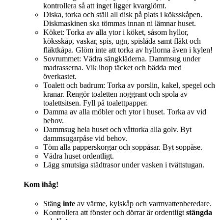
kontrollera så att inget ligger kvarglömt.
Diska, torka och ställ all disk på plats i köksskåpen.
Diskmaskinen ska tömmas innan ni lämnar huset.
Köket: Torka av alla ytor i köket, såsom hyllor,
köksskåp, vaskar, spis, ugn, spislåda samt fläkt och
fläktkåpa. Glöm inte att torka av hyllorna även i kylen!
Sovrummet: Vädra sängkläderna. Dammsug under
madrasserna. Vik ihop täcket och bädda med
överkastet.
Toalett och badrum: Torka av porslin, kakel, spegel och
kranar. Rengör toaletten noggrant och spola av
toalettsitsen. Fyll på toalettpapper.
Damma av alla möbler och ytor i huset. Torka av vid
behov.
Dammsug hela huset och våttorka alla golv. Byt
dammsugarpåse vid behov.
Töm alla papperskorgar och soppåsar. Byt soppåse.
Vädra huset ordentligt.
Lägg smutsiga städtrasor under vasken i tvättstugan.
Kom ihåg!
Stäng
inte
av värme, kylskåp och varmvattenberedare.
Kontrollera att fönster och dörrar är ordentligt
stängda