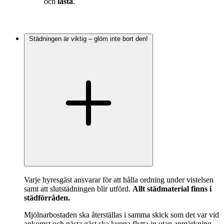
och
låsta
.
Städningen är viktig – glöm inte bort den!
Varje hyresgäst ansvarar för att hålla ordning under vistelsen
samt att slutstädningen blir utförd.
Allt städmaterial finns i
städförråden.
Mjölnarbostaden ska återställas i samma skick som det var vid
ankomst och nästa gäst ska kunna flytta in utan anmärkning.