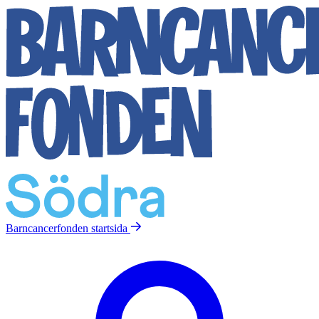
Barncancerfonden
startsida