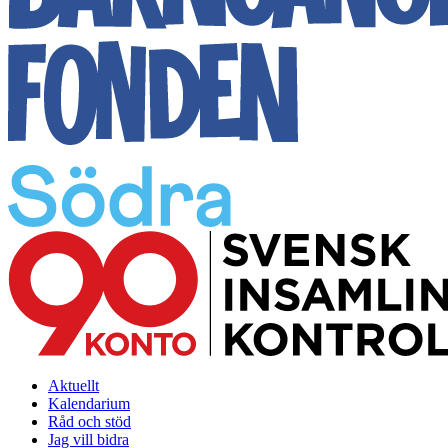
Aktuellt
Kalendarium
Råd och stöd
Jag vill bidra