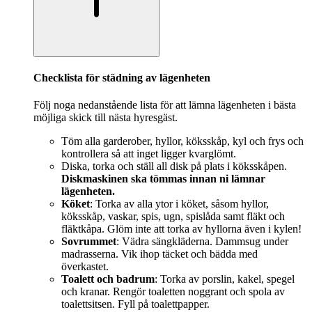
Checklista för städning av lägenheten
Följ noga nedanstående lista för att lämna lägenheten i bästa
möjliga skick till nästa hyresgäst.
Töm alla garderober, hyllor, köksskåp, kyl och frys och
kontrollera så att inget ligger kvarglömt.
Diska, torka och ställ all disk på plats i köksskåpen.
Diskmaskinen ska tömmas innan ni lämnar
lägenheten.
Köket
: Torka av alla ytor i köket, såsom hyllor,
köksskåp, vaskar, spis, ugn, spislåda samt fläkt och
fläktkåpa. Glöm inte att torka av hyllorna även i kylen!
Sovrummet
: Vädra sängkläderna. Dammsug under
madrasserna. Vik ihop täcket och bädda med
överkastet.
Toalett och badrum
: Torka av porslin, kakel, spegel
och kranar. Rengör toaletten noggrant och spola av
toalettsitsen. Fyll på toalettpapper.