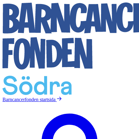
Barncancerfonden
startsida