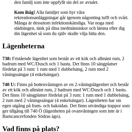
den familj som inte uppfyllt sin del av avtalet.
Kom ihåg!
Alla familjer som hyr våra
rekreationsanläggningar går igenom någonting tufft och svårt.
Många är dessutom infektionskänsliga. Var noga med
städningen, tänk på dina medmänniskor och lämna efter dig
din lägenhet så som du själv skulle vilja hitta den.
Lägenheterna
738:
Fristående lägenhet som består av ett kök och allmänt rum, 2
badrum med WC/Dusch och 1 bastu. Det finns 10 sängplatser
fördelat på 3 rum: 1 rum med 1 dubbelsäng, 2 rum med 2
våningssängar (4 enkelsängar).
740 U:
Finns på bottenvåningen av en 2-våningslägenhet och består
av ett kök och allmänt rum, 2 badrum med WC/Dusch och 1 bastu.
Det finns 10 sängplatser fördelat på 3 rum: 1 rum med 1 dubbelsäng,
2 rum med 2 våningssängar (4 enkelsängar). Lägenheten har sin
egen utgång på fram- och baksidan. Det finns utvändiga trappor som
ger tillgång till 740 Ö (lägenheten på ovanvåningen som inte är i
Barncancerfonden Södras ägo).
Vad finns på plats?