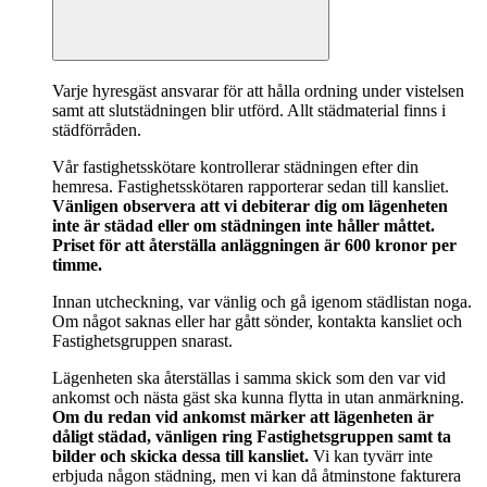
Varje hyresgäst ansvarar för att hålla ordning under vistelsen
samt att slutstädningen blir utförd. Allt städmaterial finns i
städförråden.
Vår fastighetsskötare kontrollerar städningen efter din
hemresa. Fastighetsskötaren rapporterar sedan till kansliet.
Vänligen observera att vi debiterar dig om lägenheten
inte är städad eller om städningen inte håller måttet.
Priset för att återställa anläggningen är 600 kronor per
timme.
Innan utcheckning, var vänlig och gå igenom städlistan noga.
Om något saknas eller har gått sönder, kontakta kansliet och
Fastighetsgruppen snarast.
Lägenheten ska återställas i samma
skick som den var vid
ankomst och nästa gäst ska kunna flytta in utan anmärkning.
Om du redan vid ankomst märker att lägenheten är
dåligt städad, vänligen ring Fastighetsgruppen samt ta
bilder och skicka dessa till kansliet.
Vi kan tyvärr inte
erbjuda någon städning, men vi kan då åtminstone fakturera