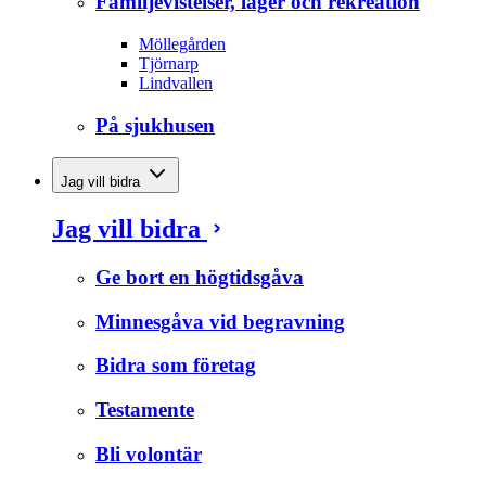
Familjevistelser, läger och rekreation
Möllegården
Tjörnarp
Lindvallen
På sjukhusen
Jag vill bidra
Jag vill bidra
Ge bort en högtidsgåva
Minnesgåva vid begravning
Bidra som företag
Testamente
Bli volontär