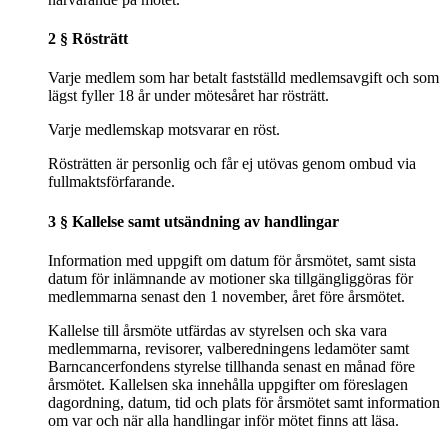
2 § Rösträtt
Varje medlem som har betalt fastställd medlemsavgift och som
lägst fyller 18 år under mötesåret har rösträtt.
Varje medlemskap motsvarar en röst.
Rösträtten är personlig och får ej utövas genom ombud via
fullmaktsförfarande.
3 § Kallelse samt utsändning av handlingar
Information med uppgift om datum för årsmötet, samt sista
datum för inlämnande av motioner ska tillgängliggöras för
medlemmarna senast den 1 november, året före årsmötet.
Kallelse till årsmöte utfärdas av styrelsen och ska vara
medlemmarna, revisorer, valberedningens ledamöter samt
Barncancerfondens styrelse tillhanda senast en månad före
årsmötet. Kallelsen ska innehålla uppgifter om föreslagen
dagordning, datum, tid och plats för årsmötet samt information
om var och när alla handlingar inför mötet finns att läsa.