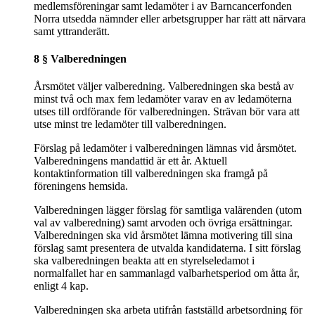
medlemsföreningar samt ledamöter i av Barncancerfonden
Norra utsedda nämnder eller arbetsgrupper har rätt att närvara
samt yttranderätt.
8 § Valberedningen
Årsmötet väljer valberedning. Valberedningen ska bestå av
minst två och max fem ledamöter varav en av ledamöterna
utses till ordförande för valberedningen. Strävan bör vara att
utse minst tre ledamöter till valberedningen.
Förslag på ledamöter i valberedningen lämnas vid årsmötet.
Valberedningens mandattid är ett år. Aktuell
kontaktinformation till valberedningen ska framgå på
föreningens hemsida.
Valberedningen lägger förslag för samtliga valärenden (utom
val av valberedning) samt arvoden och övriga ersättningar.
Valberedningen ska vid årsmötet lämna motivering till sina
förslag samt presentera de utvalda kandidaterna. I sitt förslag
ska valberedningen beakta att en styrelseledamot i
normalfallet har en sammanlagd valbarhetsperiod om åtta år,
enligt 4 kap.
Valberedningen ska arbeta utifrån fastställd arbetsordning för