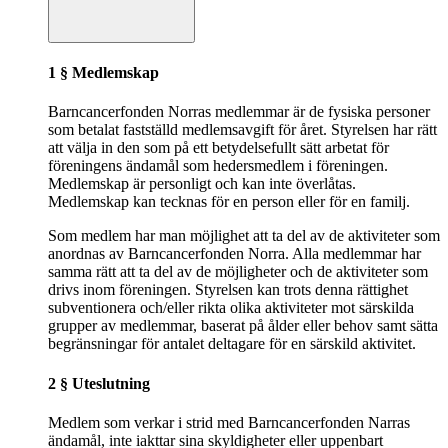
1 § Medlemskap
Barncancerfonden Norras medlemmar är de fysiska personer
som betalat fastställd medlemsavgift för året. Styrelsen har rätt
att välja in den som på ett betydelsefullt sätt arbetat för
föreningens ändamål som hedersmedlem i föreningen.
Medlemskap är personligt och kan inte överlåtas.
Medlemskap kan tecknas för en person eller för en familj.
Som medlem har man möjlighet att ta del av de aktiviteter som
anordnas av Barncancerfonden Norra. Alla medlemmar har
samma rätt att ta del av de möjligheter och de aktiviteter som
drivs inom föreningen. Styrelsen kan trots denna rättighet
subventionera och/eller rikta olika aktiviteter mot särskilda
grupper av medlemmar, baserat på ålder eller behov samt sätta
begränsningar för antalet deltagare för en särskild aktivitet.
2 § Uteslutning
Medlem som verkar i strid med Barncancerfonden Narras
ändamål, inte iakttar sina skyldigheter eller uppenbart