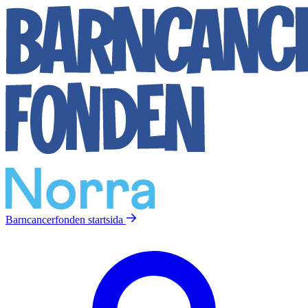
Barncancerfonden
startsida