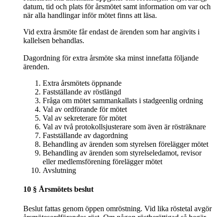
datum, tid och plats för årsmötet samt information om var och
när alla handlingar inför mötet finns att läsa.
Vid extra årsmöte får endast de ärenden som har angivits i
kallelsen behandlas.
Dagordning för extra årsmöte ska minst innefatta följande
ärenden.
Extra årsmötets öppnande
Fastställande av röstlängd
Fråga om mötet sammankallats i stadgeenlig ordning
Val av ordförande för mötet
Val av sekreterare för mötet
Val av två protokollsjusterare som även är rösträknare
Fastställande av dagordning
Behandling av ärenden som styrelsen förelägger mötet
Behandling av ärenden som styrelseledamot, revisor
eller medlemsförening förelägger mötet
Avslutning
10 § Årsmötets beslut
Beslut fattas genom öppen omröstning. Vid lika röstetal avgör