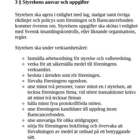
3 § Styrelsens ansvar och uppgifter
Styrelsen ska agera i enlighet med lag, stadgar samt övriga
riktlinjer och policys som föreningen och Barncancerfonden
kommer överens om. Styrelsens uppgifter ska skötas i enlighet
med Svensk insamlingskontrolls, eller liknande organisations,
regler.
Styrelsen ska under verksamhetsåret:
fastställa arbetsordning för styrelse och valberedning.
verka för att säkerställa medel till föreningens
verksamhet.
besluta i ärenden som rör föreningen.
förvalta föreningens egendom.
utse minst två personer, varav minst en i styrelsen, att
teckna föreningens firma, vid större transaktioner krävs
att minst två tecknar firman
hålla minst fyra protokollförda möten.
utse föreningens kandidater till uppdrag inom
Barncancerfonden.
utse ansvariga för olika stödgrupper.
sörja för föreningens bokföring och övervaka att
förvaltningen av medel är ordnad på ett betryggande
sätt.