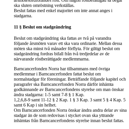
årsmötesordförandes röst. Om någon röstberättigad så begär
ska sluten omröstning verkställas.
Beslut fattas med enkel majoritet om inte annat anges i
stadgarna.
11 § Beslut om stadgeändring
Beslut om stadgeändring ska fattas av två på varandra
följande årsmöten varav ett ska vara ordinarie. Mellan dessa
möten ska minst två månader förflyta. För giltigt beslut om
stadgeändring fordras bifall från två tredjedelar av de
närvarande röstberättigade medlemmarna.
Barncancerfonden Norra har tillsammans med övriga
medlemmar i Barncancerfonden fattat beslut om
normalstadgar för föreningar. Beträffande följande kapitel och
paragrafer ska Barncancerfonden Norra därför inhämta
godkännande av Barncancerfondens styrelse om man önskar
ändra stadgarna: 1-5 samt 7-8 § 1 Kap.
1,2,6,8-9 samt 11-12 § 2 Kap. 1 § 3 Kap. 3 samt 5 § 4 Kap. 5
samt 6 Kap i sin helhet.
Om Barncancerfonden Norra önskar ändra andra delar av sina
stadgar än de som redovisas i stycket ovan ska yttrande
inhämtas från Barncancerfondens styrelse innan beslut fattas.