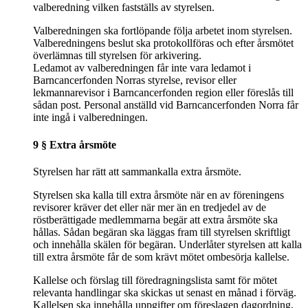
valberedning vilken fastställs av styrelsen.
Valberedningen ska fortlöpande följa arbetet inom styrelsen.
Valberedningens beslut ska protokollföras och efter årsmötet
överlämnas till styrelsen för arkivering.
Ledamot av valberedningen får inte vara ledamot i
Barncancerfonden Norras styrelse, revisor eller
lekmannarevisor i Barncancerfonden region eller föreslås till
sådan post. Personal anställd vid Barncancerfonden Norra får
inte ingå i valberedningen.
9 § Extra årsmöte
Styrelsen har rätt att sammankalla extra årsmöte.
Styrelsen ska kalla till extra årsmöte när en av föreningens
revisorer kräver det eller när mer än en tredjedel av de
röstberättigade medlemmarna begär att extra årsmöte ska
hållas. Sådan begäran ska läggas fram till styrelsen skriftligt
och innehålla skälen för begäran. Underlåter styrelsen att kalla
till extra årsmöte får de som krävt mötet ombesörja kallelse.
Kallelse och förslag till föredragningslista samt för mötet
relevanta handlingar ska skickas ut senast en månad i förväg.
Kallelsen ska innehålla uppgifter om föreslagen dagordning,