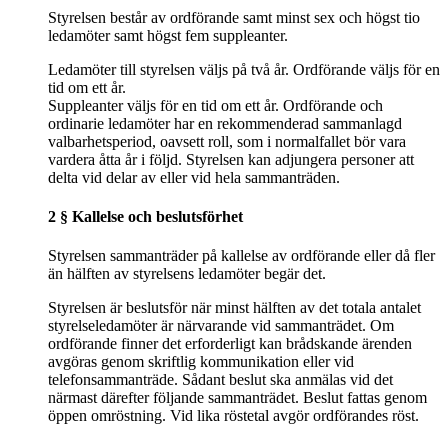
Styrelsen består av ordförande samt minst sex och högst tio
ledamöter samt högst fem suppleanter.
Ledamöter till styrelsen väljs på två år. Ordförande väljs för en
tid om ett år.
Suppleanter väljs för en tid om ett år. Ordförande och
ordinarie ledamöter har en rekommenderad sammanlagd
valbarhetsperiod, oavsett roll, som i normalfallet bör vara
vardera åtta år i följd. Styrelsen kan adjungera personer att
delta vid delar av eller vid hela sammanträden.
2 § Kallelse och beslutsförhet
Styrelsen sammanträder på kallelse av ordförande eller då fler
än hälften av styrelsens ledamöter begär det.
Styrelsen är beslutsför när minst hälften av det totala antalet
styrelseledamöter är närvarande vid sammanträdet. Om
ordförande finner det erforderligt kan brådskande ärenden
avgöras genom skriftlig kommunikation eller vid
telefonsammanträde. Sådant beslut ska anmälas vid det
närmast därefter följande sammanträdet. Beslut fattas genom
öppen omröstning. Vid lika röstetal avgör ordförandes röst.