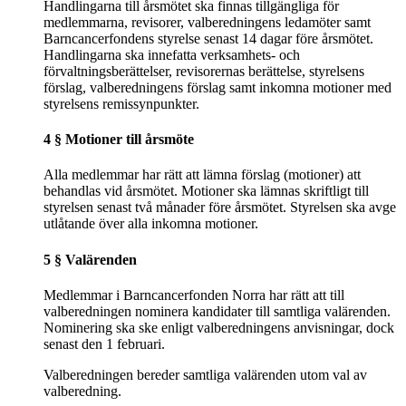
Handlingarna till årsmötet ska finnas tillgängliga för
medlemmarna, revisorer, valberedningens ledamöter samt
Barncancerfondens styrelse senast 14 dagar före årsmötet.
Handlingarna ska innefatta verksamhets- och
förvaltningsberättelser, revisorernas berättelse, styrelsens
förslag, valberedningens förslag samt inkomna motioner med
styrelsens remissynpunkter.
4 § Motioner till årsmöte
Alla medlemmar har rätt att lämna förslag (motioner) att
behandlas vid årsmötet. Motioner ska lämnas skriftligt till
styrelsen senast två månader före årsmötet. Styrelsen ska avge
utlåtande över alla inkomna motioner.
5 § Valärenden
Medlemmar i Barncancerfonden Norra har rätt att till
valberedningen nominera kandidater till samtliga valärenden.
Nominering ska ske enligt valberedningens anvisningar, dock
senast den 1 februari.
Valberedningen bereder samtliga valärenden utom val av
valberedning.