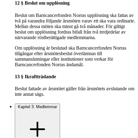
12 § Beslut om upplösning
Beslut om Barncancerfonden Norras upplösning ska fattas av
två på varandra följande årsmöten varav ett ska vara ordinarie.
Mellan dessa möten ska minst gå två månader. För giltigt
beslut om upplösning fordras bifall från två tredjedelar av
närvarande röstberättigade medlemmarna.
Om upplösning är beslutad ska Barncancerfonden Norras
tillgångar efter årsmötesbeslut överlämnas till
sammanslutningar eller institutioner som verkar för
Barncancerfonden Norras ändamål.
13 § Ikraftträdande
Beslut fattade av årsmötet gäller från årsmötets avslutande om
inte annat sägs.
Kapitel 3: Medlemmar