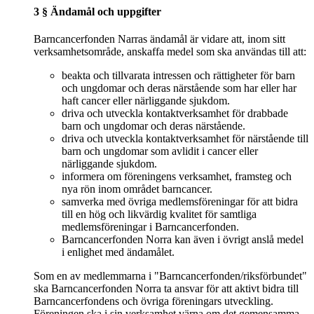
3 § Ändamål och uppgifter
Barncancerfonden Narras ändamål är vidare att, inom sitt
verksamhetsområde, anskaffa medel som ska användas till att:
beakta och tillvarata intressen och rättigheter för barn
och ungdomar och deras närstående som har eller har
haft cancer eller närliggande sjukdom.
driva och utveckla kontaktverksamhet för drabbade
barn och ungdomar och deras närstående.
driva och utveckla kontaktverksamhet för närstående till
barn och ungdomar som avlidit i cancer eller
närliggande sjukdom.
informera om föreningens verksamhet, framsteg och
nya rön inom området barncancer.
samverka med övriga medlemsföreningar för att bidra
till en hög och likvärdig kvalitet för samtliga
medlemsföreningar i Barncancerfonden.
Barncancerfonden Norra kan även i övrigt anslå medel
i enlighet med ändamålet.
Som en av medlemmarna i "Barncancerfonden/riksförbundet"
ska Barncancerfonden Norra ta ansvar för att aktivt bidra till
Barncancerfondens och övriga föreningars utveckling.
Föreningen ska i sin verksamhet värna om det gemensamma