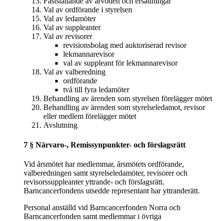
Fastställande av arvoden och ersättningar
Val av ordförande i styrelsen
Val av ledamöter
Val av suppleanter
Val av revisorer
revisionsbolag med auktoriserad revisor
lekmannarevisor
val av suppleant för lekmannarevisor
Val av valberedning
ordförande
två till fyra ledamöter
Behandling av ärenden som styrelsen förelägger mötet
Behandling av ärenden som styrelseledamot, revisor
eller medlem förelägger mötet
Avslutning
7 § Närvaro-, Remissynpunkter- och förslagsrätt
Vid årsmötet har medlemmar, årsmötets ordförande,
valberedningen samt styrelseledamöter, revisorer och
revisorssuppleanter yttrande- och förslagsrätt.
Barncancerfondens utsedde representant har yttranderätt.
Personal anställd vid Barncancerfonden Norra och
Barncancerfonden samt medlemmar i övriga