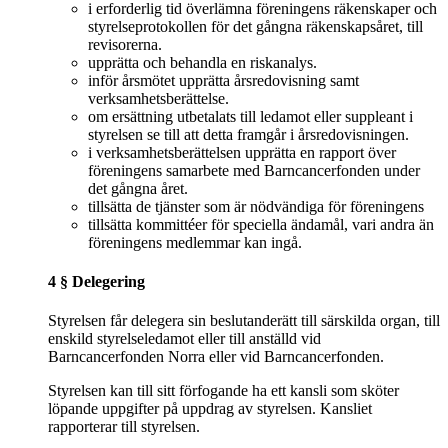
i erforderlig tid överlämna föreningens räkenskaper och
styrelseprotokollen för det gångna räkenskapsåret, till
revisorerna.
upprätta och behandla en riskanalys.
inför årsmötet upprätta årsredovisning samt
verksamhetsberättelse.
om ersättning utbetalats till ledamot eller suppleant i
styrelsen se till att detta framgår i årsredovisningen.
i verksamhetsberättelsen upprätta en rapport över
föreningens samarbete med Barncancerfonden under
det gångna året.
tillsätta de tjänster som är nödvändiga för föreningens
tillsätta kommittéer för speciella ändamål, vari andra än
föreningens medlemmar kan ingå.
4 § Delegering
Styrelsen får delegera sin beslutanderätt till särskilda organ, till
enskild styrelseledamot eller till anställd vid
Barncancerfonden Norra eller vid Barncancerfonden.
Styrelsen kan till sitt förfogande ha ett kansli som sköter
löpande uppgifter på uppdrag av styrelsen. Kansliet
rapporterar till styrelsen.