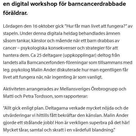
en digital workshop för barncancerdrabbade
föräldrar.
Lördagen den 16 oktober gick ”Hur får man livet att fungera?” av
stapeln. Under denna digitala heldag behandlades ämnen
såsom tankar, känslor och mående när ett barn drabbas av
cancer – psykologiska konsekvenser och strategier för att
hantera dem. Ca 25 deltagare (uppkopplingar) deltog från
landets alla Barncancerfonden-föreningar som tillsammans med
leg. psykolog Malin Ander diskuterade hur man egentligen får
livet att fungera när, när ingenting är som vanligt.
Aktiviteten arrangerades av Mellansveriges Örebrogrupp och
Matti och Petra Tordsson, som rapporterar:
"Allt gick enligt plan. Deltagarna verkade mycket nöjda och de
utvärderingar vi hittills fått bekräftar den känslan. Malin Ander
gjorde ett strålande jobb! Hon är verkligen superbra på det här!
Mycket tårar, samtal och skratt i en värdefull blandning."