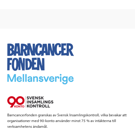
c
i
n
i
e
t
k
l
b
t
e
o
e
d
o
r
I
k
n
Barncancerfonden granskas av Svensk Insamlingskontroll, vilka bevakar att
organisationer med 90-konto använder minst 75 % av intäkterna till
verksamhetens ändamål.