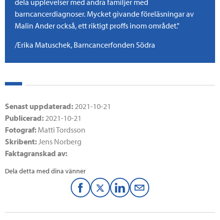
dela upplevelser med andra familjer med
barncancerdiagnoser. Mycket givande föreläsningar av
Malin Ander också, ett riktigt proffs inom området."
/Erika Matuschek, Barncancerfonden Södra
Senast uppdaterad:
2021-10-21
Publicerad:
2021-10-21
Fotograf:
Matti Tordsson
Skribent:
Jens Norberg
Faktagranskad av:
Dela detta med dina vänner
F
T
L
M
a
w
i
a