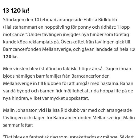
13 120 kr!
Söndagen den 10 februari arrangerade Hallsta Ridklubb
(Hallstahammar) en hopptävling för ponny och ridhäst: "Hopp
mot cancer". Under tävlingen invigdes nya hinder som företag
kunde köpa reklamplats på. Överskottet från tävlingen gick till
Barncancerfonden Mellansverige, och gåvan landade på hela
13
120 kr
.
Men vinsten blev i slutändan faktiskt högre än så. Dagen innan
bjöds nämligen barnfamiljer från Barncancerfonden
Mellansverige in till klubben för att umgås med hästarna. Banan
var då byggd och barnen fick möjlighet att rida hoppa lite på de
nya hindren, vilket var mycket uppskattat.
Malin Johansson vid Hallsta Ridklubb var med och arrangerade
tävlingen och dagen för Barncancerfonden Mellansverige. Malin
sammanfattar:
”Det blev en fantastisk dag som uppskattades av många! Såklart