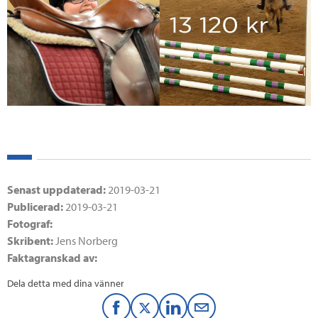
Senast uppdaterad:
2019-03-21
Publicerad:
2019-03-21
Fotograf:
Skribent:
Jens Norberg
Faktagranskad av:
Dela detta med dina vänner
F
T
L
M