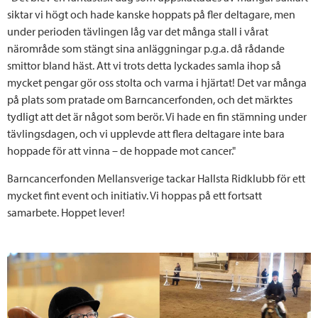
siktar vi högt och hade kanske hoppats på fler deltagare, men
under perioden tävlingen låg var det många stall i vårat
närområde som stängt sina anläggningar p.g.a. då rådande
smittor bland häst. Att vi trots detta lyckades samla ihop så
mycket pengar gör oss stolta och varma i hjärtat! Det var många
på plats som pratade om Barncancerfonden, och det märktes
tydligt att det är något som berör. Vi hade en fin stämning under
tävlingsdagen, och vi upplevde att flera deltagare inte bara
hoppade för att vinna – de hoppade mot cancer."
Barncancerfonden Mellansverige tackar Hallsta Ridklubb för ett
mycket fint event och initiativ. Vi hoppas på ett fortsatt
samarbete. Hoppet lever!