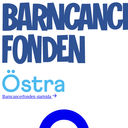
Barncancerfonden
startsida