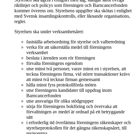
riktlinjer och policys som föreningen och Barncancerfonden
kommer överens om. Styrelsens uppgifter ska skötas i enlighet
med Svensk insamlingskontrolls, eller liknande organisations,
regler.
Styrelsen ska under verksamhetsåret:
fastställa arbetsordning för styrelse och valberedning
verka för att säkerställa medel till föreningens
verksamhet
besluta i ärenden som rör föreningen
förvalta föreningens egendom
utse minst två personer, varav minst en i styrelsen, att
teckna föreningens firma, vid större transaktioner krävs
att minst två tecknar firman gemensamt
hålla minst fyra protokollförda möten
utse föreningens kandidater till uppdrag inom
Barncancerfonden
utse ansvariga för olika stödgrupper
sörja för föreningens bokföring och övervaka att
förvaltningen av medel är ordnad på ett betryggande
sätt
i erforderlig tid överlämna föreningens räkenskaper och
styrelseprotokollen för det gångna räkenskapsåret, till
revisorerna