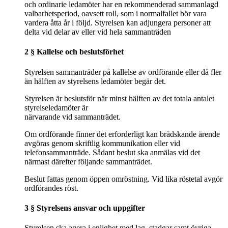
och ordinarie ledamöter har en rekommenderad sammanlagd
valbarhetsperiod, oavsett roll, som i normalfallet bör vara
vardera åtta år i följd. Styrelsen kan adjungera personer att
delta vid delar av eller vid hela sammanträden
2 § Kallelse och beslutsförhet
Styrelsen sammanträder på kallelse av ordförande eller då fler
än hälften av styrelsens ledamöter begär det.
Styrelsen är beslutsför när minst hälften av det totala antalet
styrelseledamöter är
närvarande vid sammanträdet.
Om ordförande finner det erforderligt kan brådskande ärende
avgöras genom skriftlig kommunikation eller vid
telefonsammanträde. Sådant beslut ska anmälas vid det
närmast därefter följande sammanträdet.
Beslut fattas genom öppen omröstning. Vid lika röstetal avgör
ordförandes röst.
3 § Styrelsens ansvar och uppgifter
Styrelsen ska agera i enlighet med lag, stadgar samt övriga