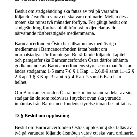
Beslut om stadgeändring ska fattas av två på varandra
följande årsmöten varav ett ska vara ordinarie. Mellan dessa
möten ska minst två månader förflyta. För giltigt beslut om
stadgeändring fordras bifall från två tredjedelar av de
närvarande röstberättigade medlemmarna.
Barncancerfonden Östra har tillsammans med övriga
medlemmar i Barncancerfonden fattat beslut om
normalstadgar för föreningar. Beträffande följande kapitel
och paragrafer ska Barncancerfonden Östra därför inhämta
godkännande av Barncancerfondens styrelse om man önskar
ändra stadgarna: 1-5 samt 7-8 § 1 Kap. 1,2,6,8-9 samt 11-12 §
2 Kap. 1 § 3 Kap. 3 samt 5 § 4 Kap. 5 samt 6 Kap i sin
helhet.
Om Barncancerfonden Östra önskar ändra andra delar av sina
stadgar än de som redovisas i stycket ovan ska yttrande
inhämtas från Barncancerfondens styrelse innan beslut fattas.
12 § Beslut om upplösning
Beslut om Barncancerfonden Östras upplösning ska fattas av
två på varandra följande årsmöten varav ett ska vara ordinarie.