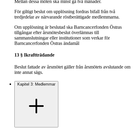
Mellan dessa möten ska minst gå två månader.
För giltigt beslut om upplösning fordras bifall från två
tredjedelar av närvarande röstberättigade medlemmarna.
Om upplösning är beslutad ska Barncancerfonden Östras
tillgångar efter årsmötesbeslut överlämnas till
sammanslutningar eller institutioner som verkar för
Barncancerfonden Östras ändamål
13 § Ikraftträdande
Beslut fattade av årsmötet gäller från årsmötets avslutande om
inte annat sägs.
Kapitel 3: Medlemmar