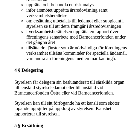
upprätta och behandla en riskanalys
inför årsmötet upprätta årsredovisning samt
verksamhetsberättelse
om ersättning utbetalats till ledamot eller suppleant i
styrelsen se till att detta framgår i årsredovisningen
i verksamhetsberättelsen upprätta en rapport över
föreningens samarbete med Barncancerfonden under
det gångna året
tillsätta de tjänster som är nödvändiga för föreningens
verksamhet tillsätta kommittéer för speciella ändamål,
vari andra än föreningens medlemmar kan ingå.
4 § Delegering
Styrelsen får delegera sin beslutanderätt till särskilda organ,
till enskild styrelseledamot eller till anställd vid
Barncancerfonden Östra eller vid Barncancerfonden.
Styrelsen kan till sitt förfogande ha ett kansli som sköter
löpande uppgifter på uppdrag av styrelsen. Kansliet
rapporterar till styrelsen.
5 § Ersättning