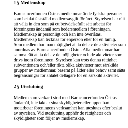
1 § Medlemskap
Barncancerfonden Östras medlemmar är de fysiska personer
som betalat fastställd medlemsavgift för året. Styrelsen har rätt
att välja in den som på ett betydelsefullt sätt arbetat för
föreningens ändamål som hedersmedlem i föreningen.
Medlemskap är personligt och kan inte överlåtas.
Medlemskap kan tecknas för enperson eller för en familj.
Som medlem har man möjlighet att ta del av de aktiviteter som
anordnas av Barncancerfonden Östra. Alla medlemmar har
samma rätt att ta del av de möjligheter och de aktiviteter som
drivs inom föreningen. Styrelsen kan trots denna rättighet
subventionera och/eller rikta olika aktiviteter mot särskilda
grupper av medlemmar, baserat på ålder eller behov samt sätta
begränsningar för antalet deltagare för en särskild aktivitet.
2 § Uteslutning
Medlem som verkar i strid med Barncancerfonden Östras
ändamål, inte iakttar sina skyldigheter eller uppenbart
motarbetar föreningens verksamhet kan uteslutas efter beslut
av styrelsen. Vid uteslutning upphör de rättigheter och
skyldigheter som följer av medlemskap.