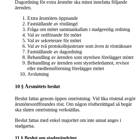
Dagordning för extra årsmöte ska minst innefatta följande
ärenden.
Extra årsmötets öppnande
Fastställande av röstlängd
Fråga om mötet sammankallats i stadgeenlig ordning
Val av ordförande för mötet
Val av sekreterare för mötet
Val av två protokollsjusterare som även är rösträknare
Fastställande av dagordning
Behandling av ärenden som styrelsen förelägger mötet
Behandling av ärenden som styrelseledamot, revisor
eller medlemsförening förelägger mötet
Avslutning
10 § Årsmötets beslut
Beslut fattas genom öppen omröstning. Vid lika röstetal avgör
årsmötesordförandes röst. Om någon röstberättigad så begär
ska sluten omröstning verkställas.
Beslut fattas med enkel majoritet om inte annat anges i
stadgarna.
11 § Beslut om stadgeändring