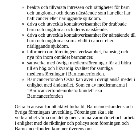
beakta och tillvarata intressen och rättigheter för barn
och ungdomar och deras närstående som har eller har
haft cancer eller närliggande sjukdom.
driva och utveckla kontaktverksamhet för drabbade
barn och ungdomar och deras närstående.
driva och utveckla kontaktverksamhet för närstående till
barn och ungdomar som avlidit i cancer eller
närliggande sjukdom.
informera om föreningens verksamhet, framsteg och
nya rön inom området barncancer.
samverka med övriga medlemsföreningar för att bidra
till en hög och likvärdig kvalitet för samtliga
medlemsföreningar i Barncancerfonden.
Barncancerfonden Östra kan även i övrigt anslå medel i
enlighet med ändamålet. Som en av medlemmarna i
”Barncancerfonden/riksförbundet” ska
Barncancerfonden
Östra ta ansvar för att aktivt bidra till Barncancerfondens och
övriga föreningars utveckling. Föreningen ska i sin
verksamhet värna om det gemensamma varumärket och arbeta
i enlighet med de riktlinjer och policys som föreningen och
Barncancerfonden kommer överens om.