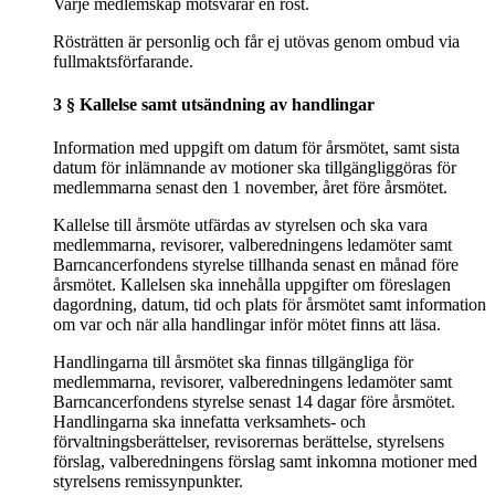
Varje medlemskap motsvarar en röst.
Rösträtten är personlig och får ej utövas genom ombud via
fullmaktsförfarande.
3 § Kallelse samt utsändning av handlingar
Information med uppgift om datum för årsmötet, samt sista
datum för inlämnande av motioner ska tillgängliggöras för
medlemmarna senast den 1 november, året före årsmötet.
Kallelse till årsmöte utfärdas av styrelsen och ska vara
medlemmarna, revisorer, valberedningens ledamöter samt
Barncancerfondens styrelse tillhanda senast en månad före
årsmötet. Kallelsen ska innehålla uppgifter om föreslagen
dagordning, datum, tid och plats för årsmötet samt information
om var och när alla handlingar inför mötet finns att läsa.
Handlingarna till årsmötet ska finnas tillgängliga för
medlemmarna, revisorer, valberedningens ledamöter samt
Barncancerfondens styrelse senast 14 dagar före årsmötet.
Handlingarna ska innefatta verksamhets- och
förvaltningsberättelser, revisorernas berättelse, styrelsens
förslag, valberedningens förslag samt inkomna motioner med
styrelsens remissynpunkter.