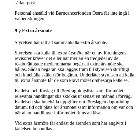
sådan post.
Personal anställd vid Barncancerfonden Östra får inte ingå i
valberedningen.
9 § Extra årsmöte
Styrelsen har rätt att sammankalla extra årsmöte.
Styrelsen ska kalla till extra årsmöte när en av föreningens
revisorer kräver det eller när mer än en tredjedel av de
röstberättigade medlemmarna begär att extra årsmöte ska
hållas. Sådan begäran ska läggas fram till styrelsen skriftligt
och innehålla skälen för begäran. Underlåter styrelsen att kalla
till extra årsmöte får de som krävt mötet ombesörja kallelse.
Kallelse och förslag till föredragningslista samt för mötet
relevanta handlingar ska skickas ut senast en månad i förväg.
Kallelsen ska innehålla uppgifter om föreslagen dagordning,
datum, tid och plats för årsmötet samt information om var och
när allan handlingar inför mötet finns att läsa.
Vid extra årsmöte får endast de ärenden som har angivits i
kallelsen behandlas.