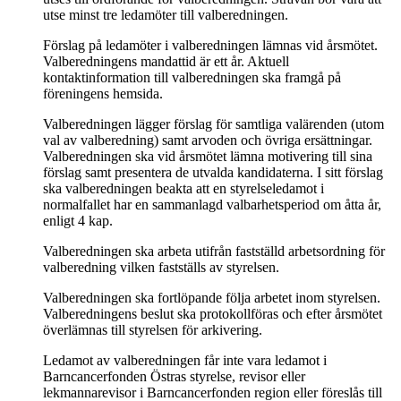
utse minst tre ledamöter till valberedningen.
Förslag på ledamöter i valberedningen lämnas vid årsmötet.
Valberedningens mandattid är ett år. Aktuell
kontaktinformation till valberedningen ska framgå på
föreningens hemsida.
Valberedningen lägger förslag för samtliga valärenden (utom
val av valberedning) samt arvoden och övriga ersättningar.
Valberedningen ska vid årsmötet lämna motivering till sina
förslag samt presentera de utvalda kandidaterna. I sitt förslag
ska valberedningen beakta att en styrelseledamot i
normalfallet har en sammanlagd valbarhetsperiod om åtta år,
enligt 4 kap.
Valberedningen ska arbeta utifrån fastställd arbetsordning för
valberedning vilken fastställs av styrelsen.
Valberedningen ska fortlöpande följa arbetet inom styrelsen.
Valberedningens beslut ska protokollföras och efter årsmötet
överlämnas till styrelsen för arkivering.
Ledamot av valberedningen får inte vara ledamot i
Barncancerfonden Östras styrelse, revisor eller
lekmannarevisor i Barncancerfonden region eller föreslås till