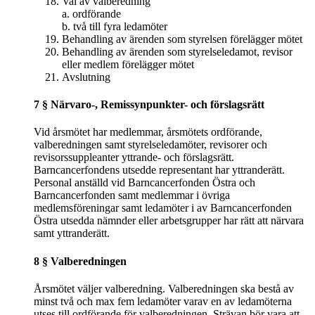
Val av valberedning
a. ordförande
b. två till fyra ledamöter
Behandling av ärenden som styrelsen förelägger mötet
Behandling av ärenden som styrelseledamot, revisor
eller medlem förelägger mötet
Avslutning
7 § Närvaro-, Remissynpunkter- och förslagsrätt
Vid årsmötet har medlemmar, årsmötets ordförande,
valberedningen samt styrelseledamöter, revisorer och
revisorssuppleanter yttrande- och förslagsrätt.
Barncancerfondens utsedde representant har yttranderätt.
Personal anställd vid Barncancerfonden Östra och
Barncancerfonden samt medlemmar i övriga
medlemsföreningar samt ledamöter i av Barncancerfonden
Östra utsedda nämnder eller arbetsgrupper har rätt att närvara
samt yttranderätt.
8 § Valberedningen
Årsmötet väljer valberedning. Valberedningen ska bestå av
minst två och max fem ledamöter varav en av ledamöterna
utses till ordförande för valberedningen. Strävan bör vara att