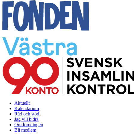
Aktuellt
Kalendarium
Råd och stöd
Jag vill bidra
Om föreningen
Bli medlem