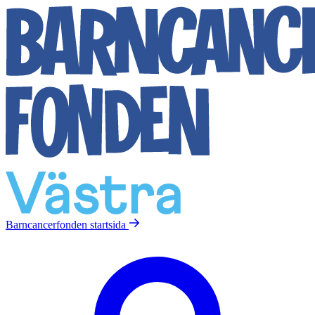
Barncancerfonden
startsida