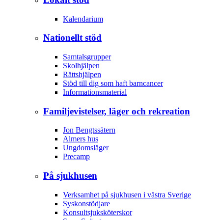
Kalendarium
Nationellt stöd
Samtalsgrupper
Skolhjälpen
Rättshjälpen
Stöd till dig som haft barncancer
Informationsmaterial
Familjevistelser, läger och rekreation
Jon Bengtssätern
Almers hus
Ungdomsläger
Precamp
På sjukhusen
Verksamhet på sjukhusen i västra Sverige
Syskonstödjare
Konsultsjuksköterskor