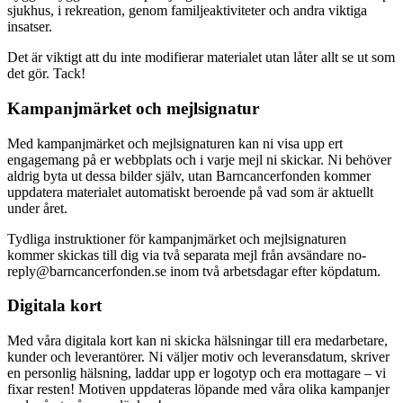
sjukhus, i rekreation, genom familjeaktiviteter och andra viktiga
insatser.
Det är viktigt att du inte modifierar materialet utan låter allt se ut som
det gör. Tack!
Kampanjmärket och mejlsignatur
Med kampanjmärket och mejlsignaturen kan ni visa upp ert
engagemang på er webbplats och i varje mejl ni skickar. Ni behöver
aldrig byta ut dessa bilder själv, utan Barncancerfonden kommer
uppdatera materialet automatiskt beroende på vad som är aktuellt
under året.
Tydliga instruktioner för kampanjmärket och mejlsignaturen
kommer skickas till dig via två separata mejl från avsändare no-
reply@barncancerfonden.se inom två arbetsdagar efter köpdatum.
Digitala kort
Med våra digitala kort kan ni skicka hälsningar till era medarbetare,
kunder och leverantörer. Ni väljer motiv och leveransdatum, skriver
en personlig hälsning, laddar upp er logotyp och era mottagare – vi
fixar resten! Motiven uppdateras löpande med våra olika kampanjer