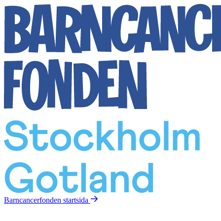
Barncancerfonden
startsida