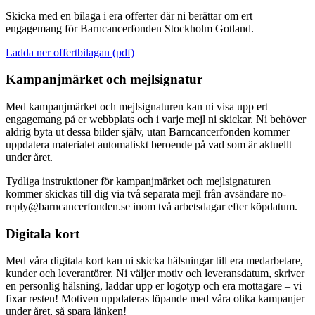
Skicka med en bilaga i era offerter där ni berättar om ert
engagemang för Barncancerfonden Stockholm Gotland.
Ladda ner offertbilagan (pdf)
Kampanjmärket och mejlsignatur
Med kampanjmärket och mejlsignaturen kan ni visa upp ert
engagemang på er webbplats och i varje mejl ni skickar. Ni behöver
aldrig byta ut dessa bilder själv, utan Barncancerfonden kommer
uppdatera materialet automatiskt beroende på vad som är aktuellt
under året.
Tydliga instruktioner för kampanjmärket och mejlsignaturen
kommer skickas till dig via två separata mejl från avsändare no-
reply@barncancerfonden.se inom två arbetsdagar efter köpdatum.
Digitala kort
Med våra digitala kort kan ni skicka hälsningar till era medarbetare,
kunder och leverantörer. Ni väljer motiv och leveransdatum, skriver
en personlig hälsning, laddar upp er logotyp och era mottagare – vi
fixar resten! Motiven uppdateras löpande med våra olika kampanjer
under året, så spara länken!