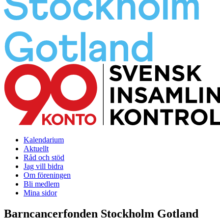
Kalendarium
Aktuellt
Råd och stöd
Jag vill bidra
Om föreningen
Bli medlem
Mina sidor
Barncancerfonden Stockholm Gotland