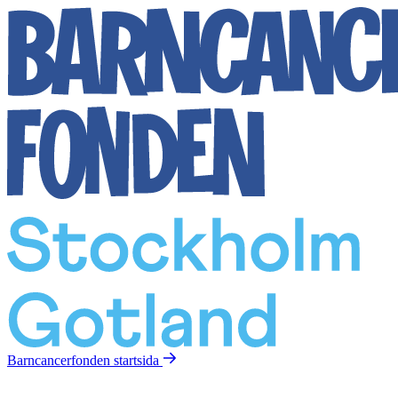
Barncancerfonden
startsida