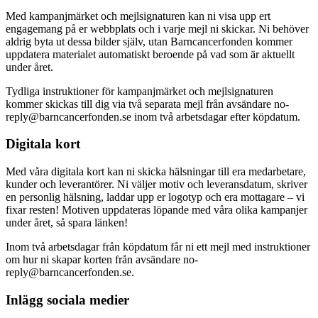
Med kampanjmärket och mejlsignaturen kan ni visa upp ert
engagemang på er webbplats och i varje mejl ni skickar. Ni behöver
aldrig byta ut dessa bilder själv, utan Barncancerfonden kommer
uppdatera materialet automatiskt beroende på vad som är aktuellt
under året.
Tydliga instruktioner för kampanjmärket och mejlsignaturen
kommer skickas till dig via två separata mejl från avsändare no-
reply@barncancerfonden.se inom två arbetsdagar efter köpdatum.
Digitala kort
Med våra digitala kort kan ni skicka hälsningar till era medarbetare,
kunder och leverantörer. Ni väljer motiv och leveransdatum, skriver
en personlig hälsning, laddar upp er logotyp och era mottagare – vi
fixar resten! Motiven uppdateras löpande med våra olika kampanjer
under året, så spara länken!
Inom två arbetsdagar från köpdatum får ni ett mejl med instruktioner
om hur ni skapar korten från avsändare no-
reply@barncancerfonden.se.
Inlägg sociala medier