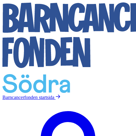
Barncancerfonden
startsida