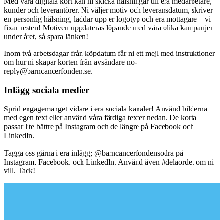
Med våra digitala kort kan ni skicka hälsningar till era medarbetare,
kunder och leverantörer. Ni väljer motiv och leveransdatum, skriver
en personlig hälsning, laddar upp er logotyp och era mottagare – vi
fixar resten! Motiven uppdateras löpande med våra olika kampanjer
under året, så spara länken!
Inom två arbetsdagar från köpdatum får ni ett mejl med instruktioner
om hur ni skapar korten från avsändare no-
reply@barncancerfonden.se.
Inlägg sociala medier
Sprid engagemanget vidare i era sociala kanaler! Använd bilderna
med egen text eller använd våra färdiga texter nedan. De korta
passar lite bättre på Instagram och de längre på Facebook och
LinkedIn.
Tagga oss gärna i era inlägg; @barncancerfondensodra på
Instagram, Facebook, och LinkedIn. Använd även #delaordet om ni
vill. Tack!