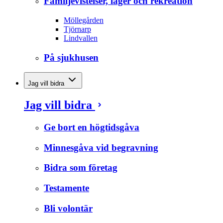
Familjevistelser, läger och rekreation
Möllegården
Tjörnarp
Lindvallen
På sjukhusen
Jag vill bidra
Jag vill bidra
Ge bort en högtidsgåva
Minnesgåva vid begravning
Bidra som företag
Testamente
Bli volontär