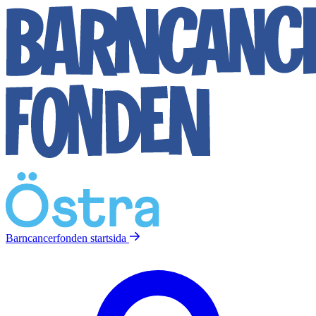
Barncancerfonden
startsida