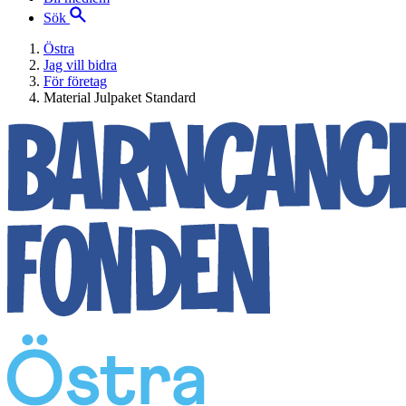
Sök
Östra
Jag vill bidra
För företag
Material Julpaket Standard