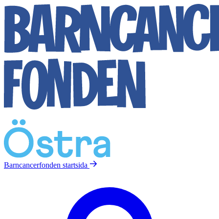
Barncancerfonden
startsida