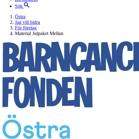
Sök
Östra
Jag vill bidra
För företag
Material Julpaket Mellan