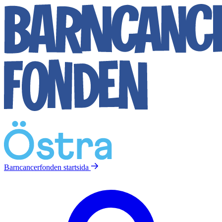
Barncancerfonden
startsida