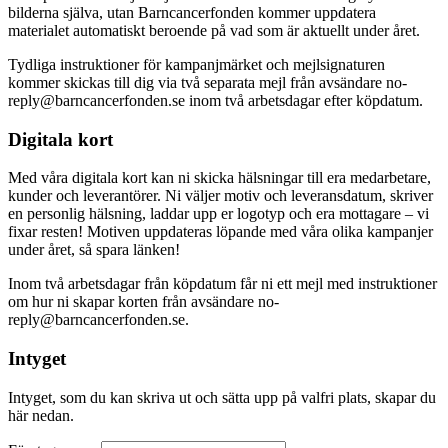
bilderna själva, utan Barncancerfonden kommer uppdatera
materialet automatiskt beroende på vad som är aktuellt under året.
Tydliga instruktioner för kampanjmärket och mejlsignaturen
kommer skickas till dig via två separata mejl från avsändare no-
reply@barncancerfonden.se inom två arbetsdagar efter köpdatum.
Digitala kort
Med våra digitala kort kan ni skicka hälsningar till era medarbetare,
kunder och leverantörer. Ni väljer motiv och leveransdatum, skriver
en personlig hälsning, laddar upp er logotyp och era mottagare – vi
fixar resten! Motiven uppdateras löpande med våra olika kampanjer
under året, så spara länken!
Inom två arbetsdagar från köpdatum får ni ett mejl med instruktioner
om hur ni skapar korten från avsändare no-
reply@barncancerfonden.se.
Intyget
Intyget, som du kan skriva ut och sätta upp på valfri plats, skapar du
här nedan.