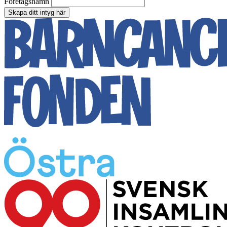
Företagsnamn
Skapa ditt intyg här