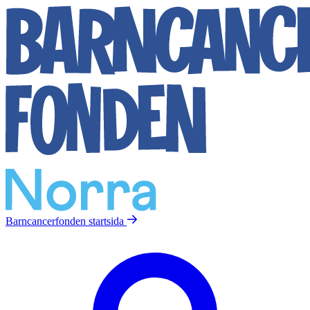
Barncancerfonden
startsida