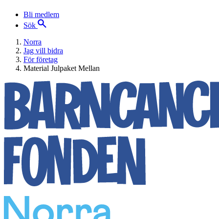
Bli medlem
Sök
Norra
Jag vill bidra
För företag
Material Julpaket Mellan