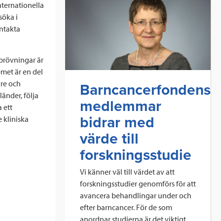
nternationella
söka i
ontakta
prövningar är
emet är en del
are och
Barncancerfondens
länder, följa
medlemmar
 ett
bidrar med
 kliniska
värde till
forskningsstudie
Vi känner väl till värdet av att
forskningsstudier genomförs för att
avancera behandlingar under och
efter barncancer. För de som
anordnar studierna är det viktigt