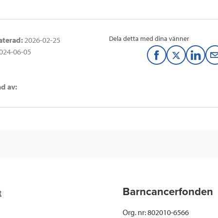
Dela detta med dina vänner
aterad:
2026-02-25
024-06-05
F
T
L
a
w
i
d av:
c
i
n
e
t
k
b
t
e
o
e
d
o
r
I
Barncancerfonden
k
n
t
Org. nr: 802010-6566