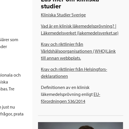
studier
Kliniska Studier Sverige
Vad är en klinisk läkemedelsprövning? |
Läkemedelsverket (lakemedelsverket.se)
siärer som
Krav och riktlinjer från
nder
Världshälsoorganisationen (WHO)Länk
till annan webbplats.
Krav och riktlinjer från Helsingfors­
gionala och
deklarationen
niska
Definitionen av en klinisk
bas. Tre
läkemedelsprövning enligt
EU-
förordningen 536/2014
 just nu
frågor, prata
Läs mer