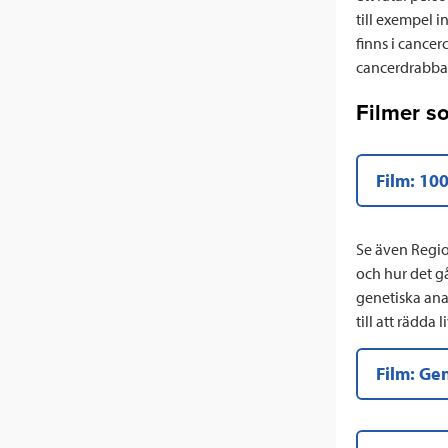
till exempel i
finns i cancerc
cancerdrabbad
Filmer s
Film: 10
Se även Regio
och hur det gå
genetiska ana
till att rädda l
Film: Ge