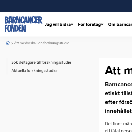
Jag vill bidra
För företag
Om barnca
barncancerfonden
startsida
Start
Current:
Att medverka i en forskningsstudie
Sök deltagare till forskningsstudie
Att 
Aktuella forskningsstudier
Barncance
etiskt ti
efter förs
innehålle
Det finns mån
ett fåtal pers