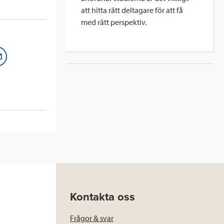
att hitta rätt deltagare för att få
med rätt perspektiv.
M
a
i
l
Kontakta oss
Frågor & svar