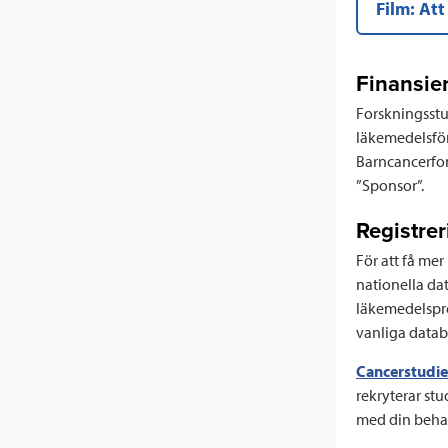
Film: Att
Finansie
Forskningsstud
läkemedelsför
Barncancerfon
”Sponsor”.
Registrer
För att få me
nationella dat
läkemedelspröv
vanliga datab
Cancerstudier
rekryterar stu
med din behan