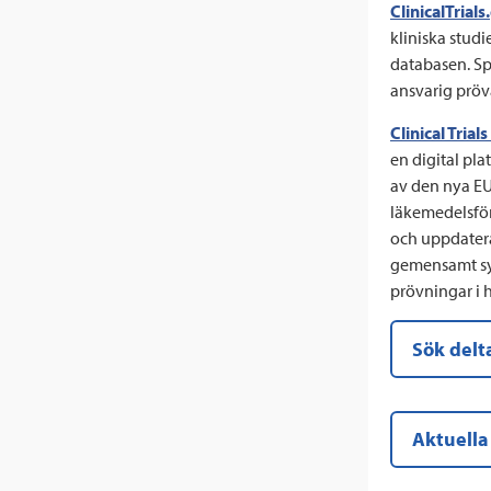
ClinicalTrials
kliniska studi
databasen. Sp
ansvarig pröv
Clinical Tria
en digital pla
av den nya EU
läkemedelsföre
och uppdatera
gemensamt sys
prövningar i 
Sök delta
Aktuella