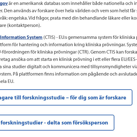
.gov
är en amerikansk databas som innehåller både nationella och i
er. Den används av forskare över hela världen och vem som helst får 
råk: engelska. Vid frågor, prata med din behandlande läkare eller k
are (kontaktperson).
ls Information System
(CTIS)
- EU:s gemensamma system för kliniska 
ttform för hantering och information kring kliniska prövningar. Syst
-förordningen för kliniska prövningar (CTR). Genom CTIS kan forsk
tag ansöka om att starta en klinisk prövning i ett eller flera EU/EES-
 sina studier digitalt och kommunicera med tillsynsmyndigheter via
tem. På plattformen finns information om pågående och avslutade
hela EU.
gare till forskningsstudie – för dig som är forskare
 forskningstudier - delta som försöksperson