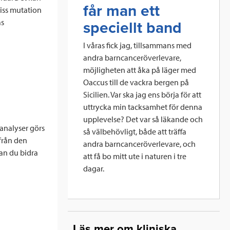
får man ett
viss mutation
as
speciellt band
I våras fick jag, tillsammans med
andra barncanceröverlevare,
möjligheten att åka på läger med
Oaccus till de vackra bergen på
Sicilien. Var ska jag ens börja för att
uttrycka min tacksamhet för denna
upplevelse? Det var så läkande och
 analyser görs
så välbehövligt, både att träffa
 från den
andra barncanceröverlevare, och
an du bidra
att få bo mitt ute i naturen i tre
dagar.
Läs mer om kliniska