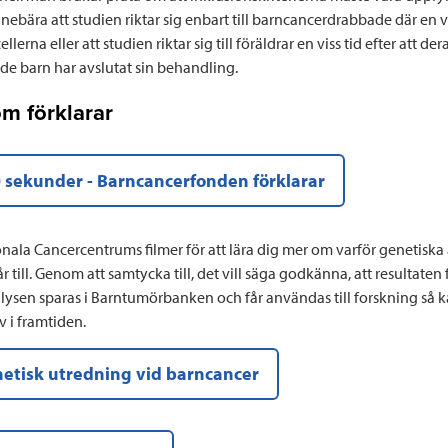
nnebära att studien riktar sig enbart till barncancerdrabbade där en 
ellerna eller att studien riktar sig till föräldrar en viss tid efter att der
e barn har avslutat sin behandling.
om förklarar
0 sekunder - Barncancerfonden förklarar
nala Cancercentrums filmer för att lära dig mer om varför genetiska
r till. Genom att samtycka till, det vill säga godkänna, att resultaten
lysen sparas i Barntumörbanken och får användas till forskning så k
iv i framtiden.
netisk utredning vid barncancer