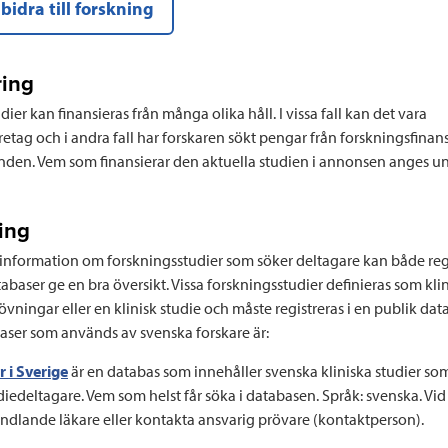
 bidra till forskning
ring
ier kan finansieras från många olika håll. I vissa fall kan det vara
etag och i andra fall har forskaren sökt pengar från forskningsfinan
den. Vem som finansierar den aktuella studien i annonsen anges u
ing
r information om forskningsstudier som söker deltagare kan både re
abaser ge en bra översikt. Vissa forskningsstudier definieras som kli
ningar eller en klinisk studie och måste registreras i en publik data
aser som används av svenska forskare är:
 i Sverige
är en databas som innehåller svenska kliniska studier som
diedeltagare. Vem som helst får söka i databasen. Språk: svenska. Vid 
dlande läkare eller kontakta ansvarig prövare (kontaktperson).