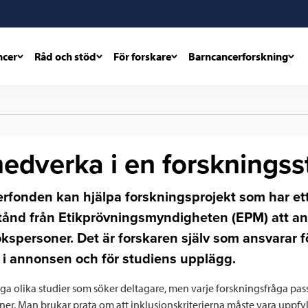
ncer
Råd och stöd
För forskare
Barncancerforskning
medverka i en forskningss
rfonden kan hjälpa forskningsprojekt som har et
llstånd från Etikprövningsmyndigheten (EPM) att a
ökspersoner. Det är forskaren själv som ansvarar f
t i annonsen och för studiens upplägg.
ga olika studier som söker deltagare, men varje forskningsfråga pass
oner. Man brukar prata om att inklusionskriterierna måste vara uppfy