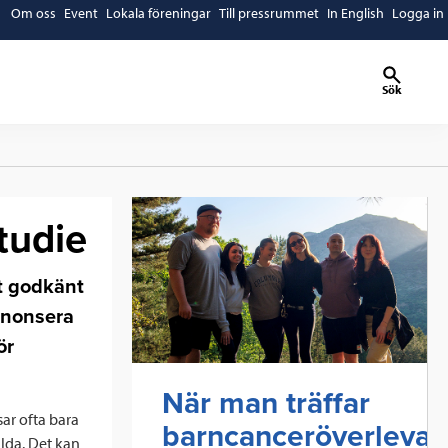
Om oss
Event
Lokala föreningar
Till pressrummet
In English
Logga in
Sök
Läs mer
tudie
t godkänt
nnonsera
ör
När man träffar
ar ofta bara
barncanceröverlevar
llda. Det kan